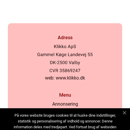
Adress
web:
www.klikko.dk
Menu
Annonsering
Om oss
På vores website bruges cookies til at huske dine indstillinger,
Cookies
statistik og personalisering af indhold og annoncer. Denne
information deles med tredjepart. Ved fortsat brug af websiden
Kontakta oss