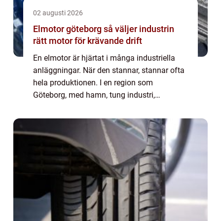
02 augusti 2026
Elmotor göteborg så väljer industrin
rätt motor för krävande drift
En elmotor är hjärtat i många industriella
anläggningar. När den stannar, stannar ofta
hela produktionen. I en region som
Göteborg, med hamn, tung industri,
byggsektor och växande återvinnings- och
energibransch, blir valet av motorleverantör
och ser...