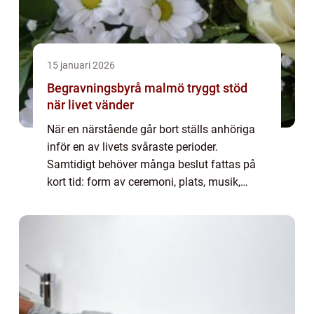
15 januari 2026
Begravningsbyrå malmö tryggt stöd
när livet vänder
När en närstående går bort ställs anhöriga
inför en av livets svåraste perioder.
Samtidigt behöver många beslut fattas på
kort tid: form av ceremoni, plats, musik,
juridik och ekonomi. Mitt i sorgen kan en
begravningsbyrå i Malmö bli det
professionel...