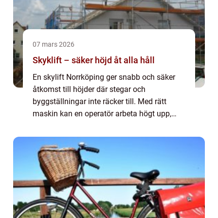
07 mars 2026
Skyklift – säker höjd åt alla håll
En skylift Norrköping ger snabb och säker
åtkomst till höjder där stegar och
byggställningar inte räcker till. Med rätt
maskin kan en operatör arbeta högt upp,
långt ut åt sidan och till ...