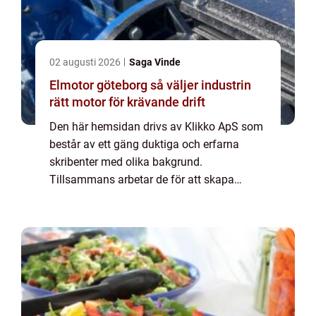
02 augusti 2026
Saga Vinde
Elmotor göteborg så väljer industrin
rätt motor för krävande drift
Den här hemsidan drivs av Klikko ApS som
består av ett gäng duktiga och erfarna
skribenter med olika bakgrund.
Tillsammans arbetar de för att skapa
aktuellt innehåll till den här sidan. Vi vet hur
utmanande det är att läsa och genomgå en
massa olika ...