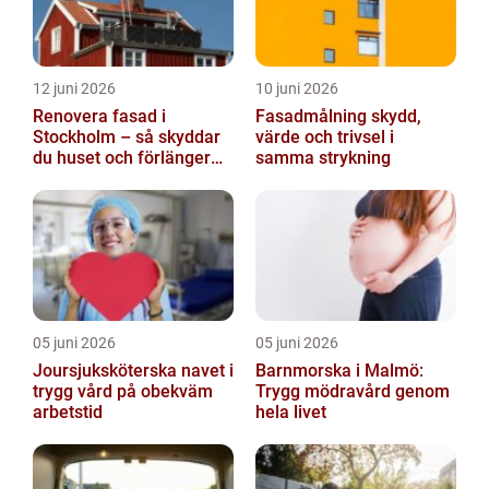
12 juni 2026
10 juni 2026
Renovera fasad i
Fasadmålning skydd,
Stockholm – så skyddar
värde och trivsel i
du huset och förlänger
samma strykning
fasadens livslängd
05 juni 2026
05 juni 2026
Joursjuksköterska navet i
Barnmorska i Malmö:
trygg vård på obekväm
Trygg mödravård genom
arbetstid
hela livet