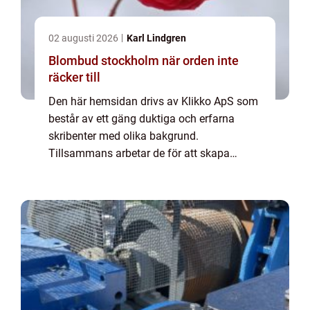
02 augusti 2026
Karl Lindgren
Blombud stockholm när orden inte
räcker till
Den här hemsidan drivs av Klikko ApS som
består av ett gäng duktiga och erfarna
skribenter med olika bakgrund.
Tillsammans arbetar de för att skapa
aktuellt innehåll till den här sidan. Vi vet hur
utmanande det är att läsa och genomgå en
massa olika ...