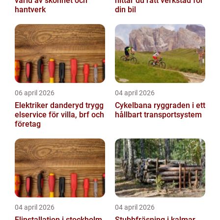
värld av skönhet och
hittar du rätt verkstad för
hantverk
din bil
06 april 2026
04 april 2026
Elektriker danderyd trygg
Cykelbana ryggraden i ett
elservice för villa, brf och
hållbart transportsystem
företag
04 april 2026
04 april 2026
Elinstallation i stockholm
Stubbfräsning i kalmar