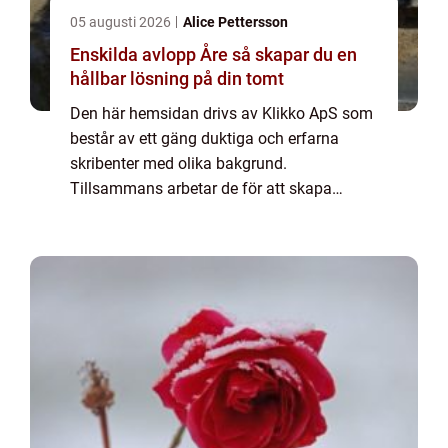
05 augusti 2026
Alice Pettersson
Enskilda avlopp Åre så skapar du en
hållbar lösning på din tomt
Den här hemsidan drivs av Klikko ApS som
består av ett gäng duktiga och erfarna
skribenter med olika bakgrund.
Tillsammans arbetar de för att skapa
aktuellt innehåll till den här sidan. Vi vet hur
utmanande det är att läsa och genomgå en
massa olika ...