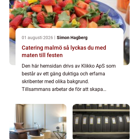
01 augusti 2026
Simon Hagberg
Catering malmö så lyckas du med
maten till festen
Den här hemsidan drivs av Klikko ApS som
består av ett gäng duktiga och erfarna
skribenter med olika bakgrund.
Tillsammans arbetar de för att skapa
aktuellt innehåll till den här sidan. Vi vet hur
utmanande det är att läsa och genomgå en
massa olika ...