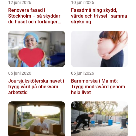
12 juni 2026
10 juni 2026
Renovera fasad i
Fasadmålning skydd,
Stockholm – så skyddar
värde och trivsel i samma
du huset och förlänger
strykning
fasadens livslängd
05 juni 2026
05 juni 2026
Joursjuksköterska navet i
Barnmorska i Malmö:
trygg vård på obekväm
Trygg mödravård genom
arbetstid
hela livet