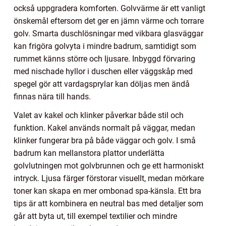
också uppgradera komforten. Golvvärme är ett vanligt
önskemål eftersom det ger en jämn värme och torrare
golv. Smarta duschlösningar med vikbara glasväggar
kan frigöra golvyta i mindre badrum, samtidigt som
rummet känns större och ljusare. Inbyggd förvaring
med nischade hyllor i duschen eller väggskåp med
spegel gör att vardagsprylar kan döljas men ändå
finnas nära till hands.
Valet av kakel och klinker påverkar både stil och
funktion. Kakel används normalt på väggar, medan
klinker fungerar bra på både väggar och golv. I små
badrum kan mellanstora plattor underlätta
golvlutningen mot golvbrunnen och ge ett harmoniskt
intryck. Ljusa färger förstorar visuellt, medan mörkare
toner kan skapa en mer ombonad spa-känsla. Ett bra
tips är att kombinera en neutral bas med detaljer som
går att byta ut, till exempel textilier och mindre