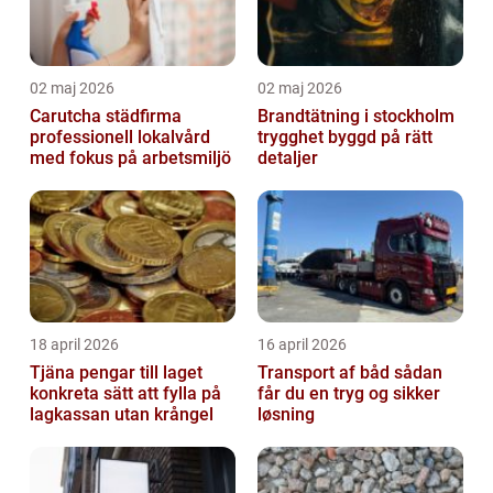
02 maj 2026
02 maj 2026
Carutcha städfirma
Brandtätning i stockholm
professionell lokalvård
trygghet byggd på rätt
med fokus på arbetsmiljö
detaljer
18 april 2026
16 april 2026
Tjäna pengar till laget
Transport af båd sådan
konkreta sätt att fylla på
får du en tryg og sikker
lagkassan utan krångel
løsning