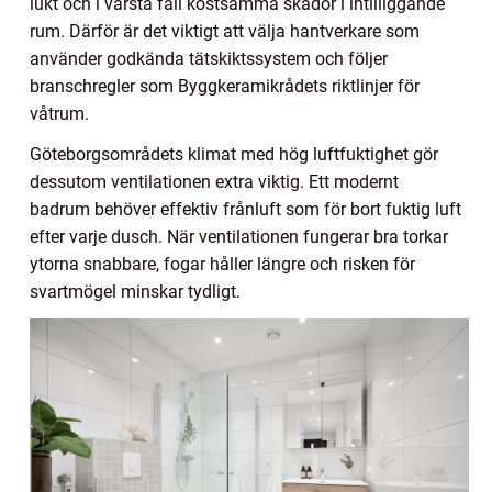
lukt och i värsta fall kostsamma skador i intilliggande
rum. Därför är det viktigt att välja hantverkare som
använder godkända tätskiktssystem och följer
branschregler som Byggkeramikrådets riktlinjer för
våtrum.
Göteborgsområdets klimat med hög luftfuktighet gör
dessutom ventilationen extra viktig. Ett modernt
badrum behöver effektiv frånluft som för bort fuktig luft
efter varje dusch. När ventilationen fungerar bra torkar
ytorna snabbare, fogar håller längre och risken för
svartmögel minskar tydligt.