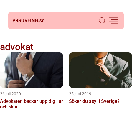
PRSURFING.
se
advokat
26 juli 2020
25 juni 2019
Advokaten backar upp dig i ur
Söker du asyl i Sverige?
och skur