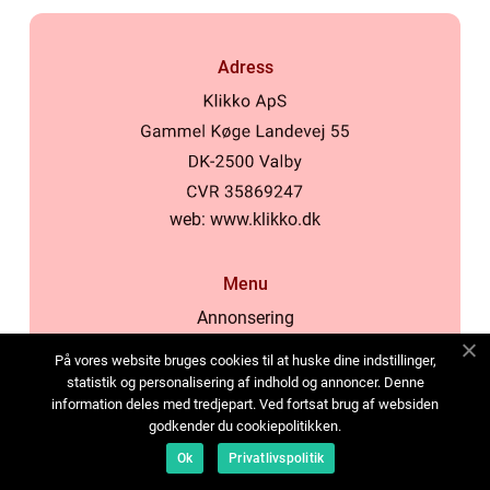
Adress
web:
www.klikko.dk
Menu
Annonsering
Om oss
På vores website bruges cookies til at huske dine indstillinger,
Cookies
statistik og personalisering af indhold og annoncer. Denne
information deles med tredjepart. Ved fortsat brug af websiden
Kontakta oss
godkender du cookiepolitikken.
Sitemap
Ok
Privatlivspolitik