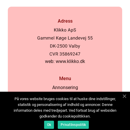
Adress
web:
www.klikko.dk
Menu
Annonsering
Om oss
På vores website bruges cookies til at huske dine indstillinger,
Cookies
statistik og personalisering af indhold og annoncer. Denne
information deles med tredjepart. Ved fortsat brug af websiden
Kontakta oss
godkender du cookiepolitikken.
Sitemap
Ok
Privatlivspolitik