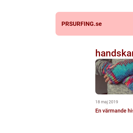
PRSURFING.
se
handska
18 maj 2019
En värmande hi