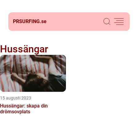
PRSURFING.
se
Hussängar
15 augusti 2023
Hussängar: skapa din
drömsovplats