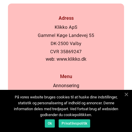
Adress
web:
www.klikko.dk
Menu
Annonsering
Om oss
På vores website bruges cookies til at huske dine indstillinger,
Cookies
statistik og personalisering af indhold og annoncer. Denne
information deles med tredjepart. Ved fortsat brug af websiden
Kontakta oss
godkender du cookiepolitikken.
Sitemap
Ok
Privatlivspolitik