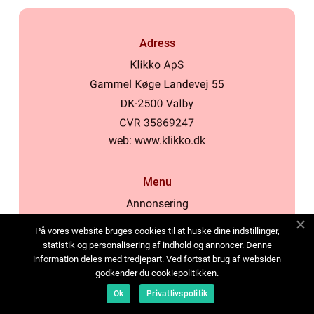
Adress
web:
www.klikko.dk
Menu
Annonsering
Om oss
På vores website bruges cookies til at huske dine indstillinger,
Cookies
statistik og personalisering af indhold og annoncer. Denne
information deles med tredjepart. Ved fortsat brug af websiden
Kontakta oss
godkender du cookiepolitikken.
Sitemap
Ok
Privatlivspolitik