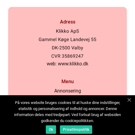
Adress
web:
www.klikko.dk
Menu
Annonsering
Om oss
På vores website bruges cookies til at huske dine indstillinger,
Cookies
statistik og personalisering af indhold og annoncer. Denne
information deles med tredjepart. Ved fortsat brug af websiden
Kontakta oss
godkender du cookiepolitikken.
Sitemap
Ok
Privatlivspolitik