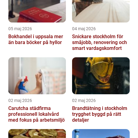
05 maj 2026
04 maj 2026
Bokhandel i uppsala mer
Snickare stockholm för
än bara böcker på hyllor
småjobb, renovering och
smart vardagskomfort
02 maj 2026
02 maj 2026
Carutcha städfirma
Brandtätning i stockholm
professionell lokalvård
trygghet byggd på rätt
med fokus på arbetsmiljö
detaljer