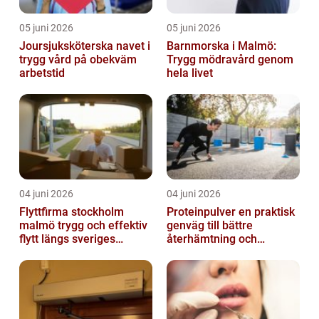
05 juni 2026
05 juni 2026
Joursjuksköterska navet i
Barnmorska i Malmö:
trygg vård på obekväm
Trygg mödravård genom
arbetstid
hela livet
04 juni 2026
04 juni 2026
Flyttfirma stockholm
Proteinpulver en praktisk
malmö trygg och effektiv
genväg till bättre
flytt längs sveriges
återhämtning och
ryggrad
starkare kropp