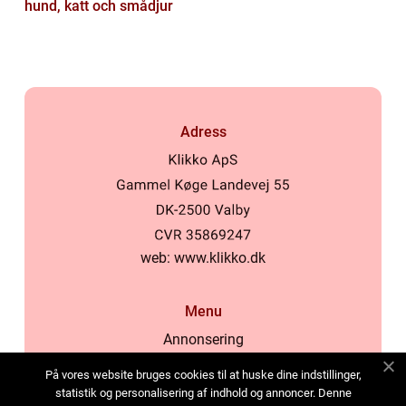
hund, katt och smådjur
Adress
web:
www.klikko.dk
Menu
Annonsering
Om oss
På vores website bruges cookies til at huske dine indstillinger,
Cookies
statistik og personalisering af indhold og annoncer. Denne