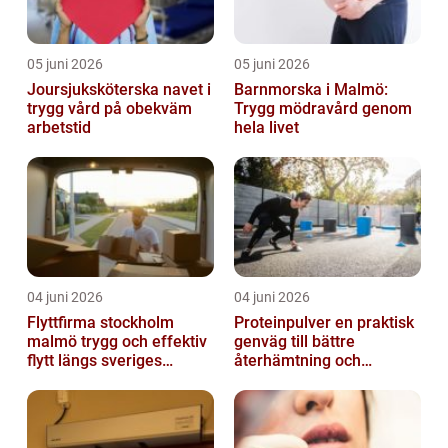
05 juni 2026
05 juni 2026
Joursjuksköterska navet i
Barnmorska i Malmö:
trygg vård på obekväm
Trygg mödravård genom
arbetstid
hela livet
04 juni 2026
04 juni 2026
Flyttfirma stockholm
Proteinpulver en praktisk
malmö trygg och effektiv
genväg till bättre
flytt längs sveriges
återhämtning och
ryggrad
starkare kropp