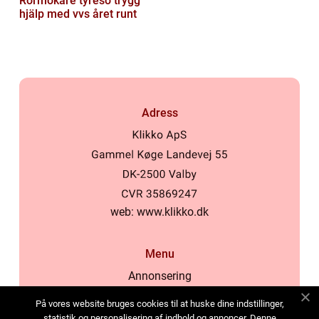
Rörmokare tyresö trygg
hjälp med vvs året runt
Adress
web:
www.klikko.dk
Menu
Annonsering
Om oss
På vores website bruges cookies til at huske dine indstillinger,
Cookies
statistik og personalisering af indhold og annoncer. Denne