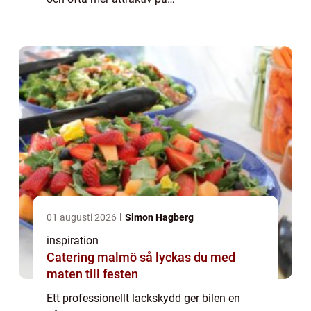
andrahandsmarknaden. Särskilt i en
kuststad som Göteborg, med salt, regn,
smuts och växlande t...
01 augusti 2026
Simon Hagberg
inspiration
Catering malmö så lyckas du med
maten till festen
Ett professionellt lackskydd ger bilen en