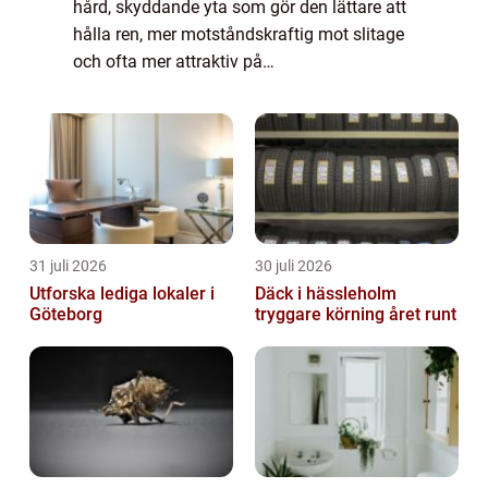
hård, skyddande yta som gör den lättare att
hålla ren, mer motståndskraftig mot slitage
och ofta mer attraktiv på
andrahandsmarknaden. Särskilt i en
kuststad som Göteborg, med salt, regn,
smuts och växlande t...
31 juli 2026
30 juli 2026
Utforska lediga lokaler i
Däck i hässleholm
Göteborg
tryggare körning året runt