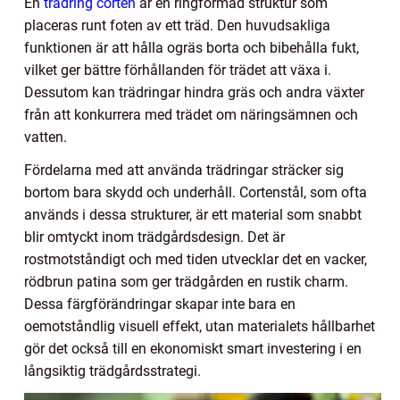
En
trädring corten
är en ringformad struktur som
placeras runt foten av ett träd. Den huvudsakliga
funktionen är att hålla ogräs borta och bibehålla fukt,
vilket ger bättre förhållanden för trädet att växa i.
Dessutom kan trädringar hindra gräs och andra växter
från att konkurrera med trädet om näringsämnen och
vatten.
Fördelarna med att använda trädringar sträcker sig
bortom bara skydd och underhåll. Cortenstål, som ofta
används i dessa strukturer, är ett material som snabbt
blir omtyckt inom trädgårdsdesign. Det är
rostmotståndigt och med tiden utvecklar det en vacker,
rödbrun patina som ger trädgården en rustik charm.
Dessa färgförändringar skapar inte bara en
oemotståndlig visuell effekt, utan materialets hållbarhet
gör det också till en ekonomiskt smart investering i en
långsiktig trädgårdsstrategi.