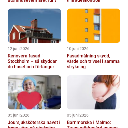
utomhusevent året runt
tillträdeskontroll
12 juni 2026
10 juni 2026
Renovera fasad i
Fasadmålning skydd,
Stockholm – så skyddar
värde och trivsel i samma
du huset och förlänger
strykning
fasadens livslängd
05 juni 2026
05 juni 2026
Joursjuksköterska navet i
Barnmorska i Malmö:
trygg vård på obekväm
Trygg mödravård genom