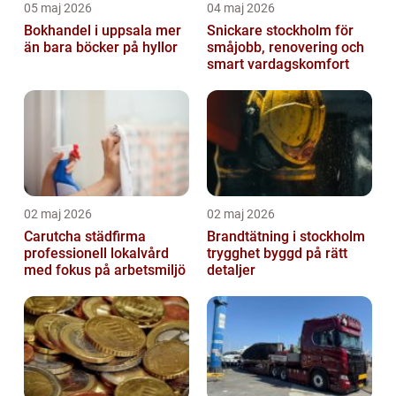
05 maj 2026
04 maj 2026
Bokhandel i uppsala mer
Snickare stockholm för
än bara böcker på hyllor
småjobb, renovering och
smart vardagskomfort
02 maj 2026
02 maj 2026
Carutcha städfirma
Brandtätning i stockholm
professionell lokalvård
trygghet byggd på rätt
med fokus på arbetsmiljö
detaljer