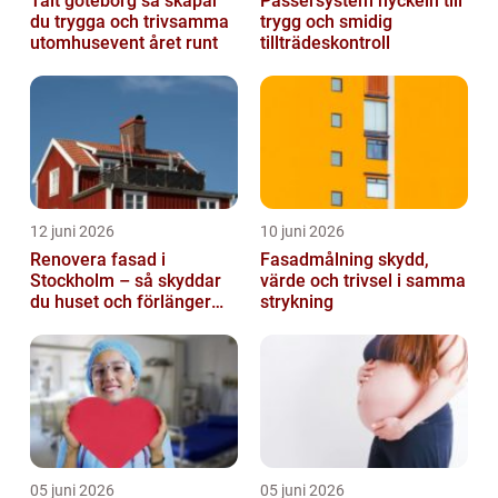
Tält göteborg så skapar
Passersystem nyckeln till
du trygga och trivsamma
trygg och smidig
utomhusevent året runt
tillträdeskontroll
12 juni 2026
10 juni 2026
Renovera fasad i
Fasadmålning skydd,
Stockholm – så skyddar
värde och trivsel i samma
du huset och förlänger
strykning
fasadens livslängd
05 juni 2026
05 juni 2026