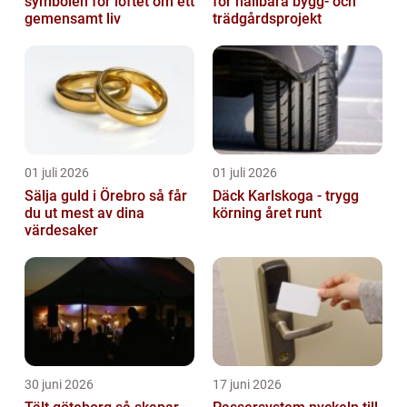
symbolen för löftet om ett
för hållbara bygg- och
gemensamt liv
trädgårdsprojekt
01 juli 2026
01 juli 2026
Sälja guld i Örebro så får
Däck Karlskoga - trygg
du ut mest av dina
körning året runt
värdesaker
30 juni 2026
17 juni 2026