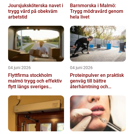
Joursjuksköterska navet i
Barnmorska i Malmö:
trygg vård på obekväm
Trygg mödravård genom
arbetstid
hela livet
04 juni 2026
04 juni 2026
Flyttfirma stockholm
Proteinpulver en praktisk
malmö trygg och effektiv
genväg till bättre
flytt längs sveriges
återhämtning och
ryggrad
starkare kropp