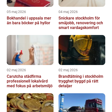
05 maj 2026
04 maj 2026
Bokhandel i uppsala mer
Snickare stockholm för
än bara böcker på hyllor
småjobb, renovering och
smart vardagskomfort
02 maj 2026
02 maj 2026
Carutcha städfirma
Brandtätning i stockholm
professionell lokalvård
trygghet byggd på rätt
med fokus på arbetsmiljö
detaljer