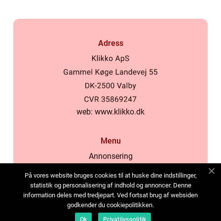
Adress
web:
www.klikko.dk
Menu
Annonsering
Om oss
På vores website bruges cookies til at huske dine indstillinger,
Cookies
statistik og personalisering af indhold og annoncer. Denne
information deles med tredjepart. Ved fortsat brug af websiden
Kontakta oss
godkender du cookiepolitikken.
Sitemap
Ok
Privatlivspolitik