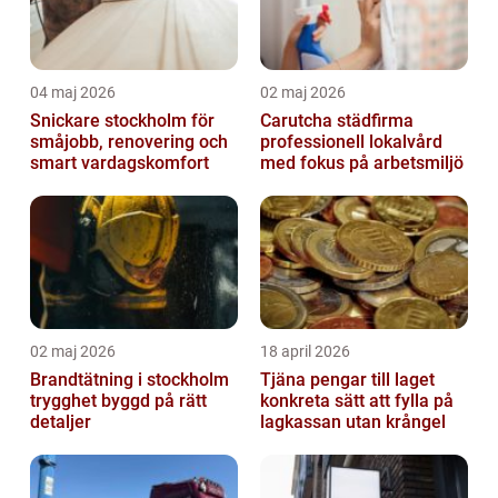
04 maj 2026
02 maj 2026
Snickare stockholm för
Carutcha städfirma
småjobb, renovering och
professionell lokalvård
smart vardagskomfort
med fokus på arbetsmiljö
02 maj 2026
18 april 2026
Brandtätning i stockholm
Tjäna pengar till laget
trygghet byggd på rätt
konkreta sätt att fylla på
detaljer
lagkassan utan krångel