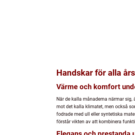
Handskar för alla års
Värme och komfort unde
När de kalla månaderna närmar sig, ä
mot det kalla klimatet, men också som
fodrade med ull eller syntetiska mat
förstår vikten av att kombinera funk
Elegans och prestanda 