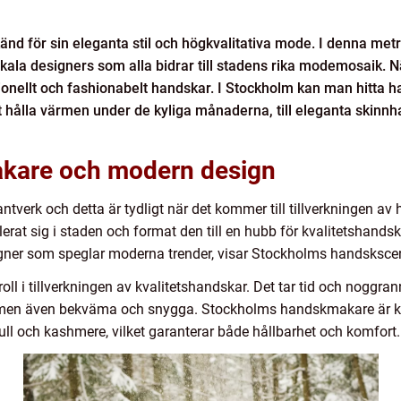
nd för sin eleganta stil och högkvalitativa mode. I denna metr
 lokala designers som alla bidrar till stadens rika modemosaik. 
ionellt och fashionabelt handskar. I Stockholm kan man hitta hand
att hålla värmen under de kyliga månaderna, till eleganta skin
akare och modern design
ntverk och detta är tydligt när det kommer till tillverkningen a
at sig i staden och format den till en hubb för kvalitetshands
esigner som speglar moderna trender, visar Stockholms handskscen
roll i tillverkningen av kvalitetshandskar. Det tar tid och noggr
a, men även bekväma och snygga. Stockholms handskmakare är k
ull och kashmere, vilket garanterar både hållbarhet och komfort.