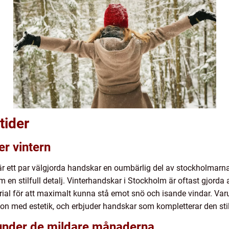
tider
r vintern
r ett par välgjorda handskar en oumbärlig del av stockholmarnas
 en stilfull detalj. Vinterhandskar i Stockholm är oftast gjorda
erial för att maximalt kunna stå emot snö och isande vindar. V
tion med estetik, och erbjuder handskar som kompletterar den sti
under de mildare månaderna