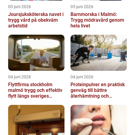
05 juni 2026
05 juni 2026
Joursjuksköterska navet i
Barnmorska i Malmö:
trygg vård på obekväm
Trygg mödravård genom
arbetstid
hela livet
04 juni 2026
04 juni 2026
Flyttfirma stockholm
Proteinpulver en praktisk
malmö trygg och effektiv
genväg till bättre
flytt längs sveriges
återhämtning och
ryggrad
starkare kropp