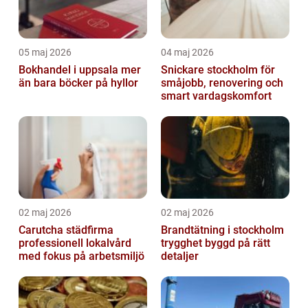
05 maj 2026
04 maj 2026
Bokhandel i uppsala mer
Snickare stockholm för
än bara böcker på hyllor
småjobb, renovering och
smart vardagskomfort
02 maj 2026
02 maj 2026
Carutcha städfirma
Brandtätning i stockholm
professionell lokalvård
trygghet byggd på rätt
med fokus på arbetsmiljö
detaljer