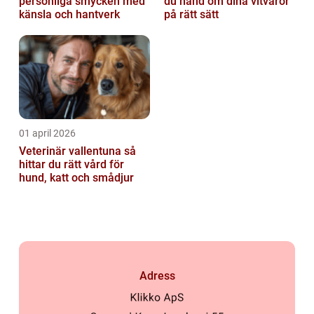
personliga smycken med
du hand om dina vitvaror
känsla och hantverk
på rätt sätt
01 april 2026
Veterinär vallentuna så
hittar du rätt vård för
hund, katt och smådjur
Adress