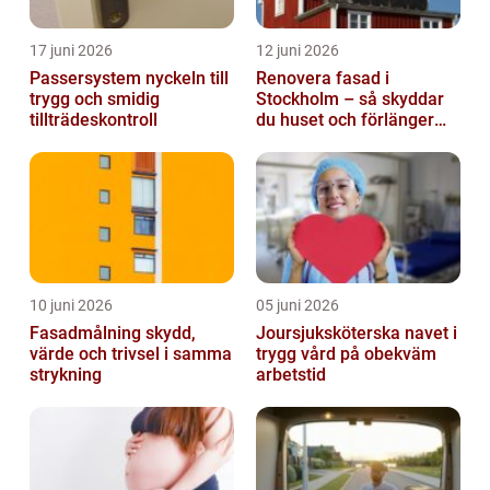
17 juni 2026
12 juni 2026
Passersystem nyckeln till
Renovera fasad i
trygg och smidig
Stockholm – så skyddar
tillträdeskontroll
du huset och förlänger
fasadens livslängd
10 juni 2026
05 juni 2026
Fasadmålning skydd,
Joursjuksköterska navet i
värde och trivsel i samma
trygg vård på obekväm
strykning
arbetstid