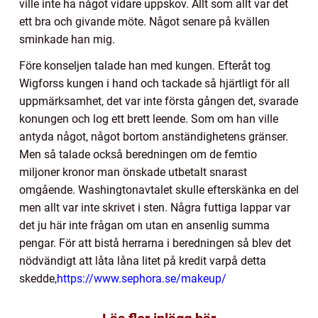
ville inte ha något vidare uppskov. Allt som allt var det
ett bra och givande möte. Något senare på kvällen
sminkade han mig.
Före konseljen talade han med kungen. Efteråt tog
Wigforss kungen i hand och tackade så hjärtligt för all
uppmärksamhet, det var inte första gången det, svarade
konungen och log ett brett leende. Som om han ville
antyda något, något bortom anständighetens gränser.
Men så talade också beredningen om de femtio
miljoner kronor man önskade utbetalt snarast
omgående. Washingtonavtalet skulle efterskänka en del
men allt var inte skrivet i sten. Några futtiga lappar var
det ju här inte frågan om utan en ansenlig summa
pengar. För att bistå herrarna i beredningen så blev det
nödvändigt att låta låna litet på kredit varpå detta
skedde,
https://www.sephora.se/makeup/