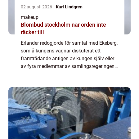
02 augusti 2026
Karl Lindgren
makeup
Blombud stockholm när orden inte
räcker till
Erlander redogjorde för samtal med Ekeberg,
som å kungens vägnar diskuterat ett
framträdande antigen av kungen själv eller
av fyra medlemmar av samlingsregeringen.
Det skulle i så fall bli uttalanden om året
som ...