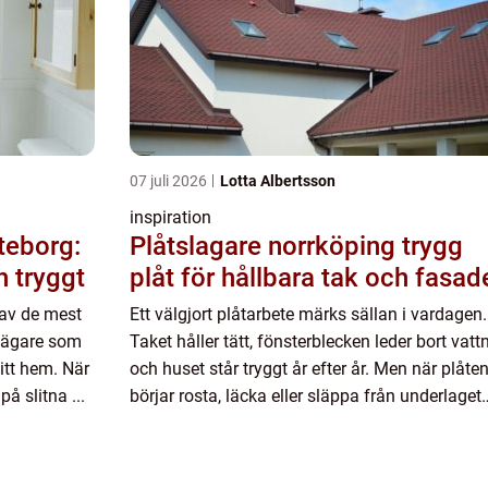
07 juli 2026
Lotta Albertsson
inspiration
teborg:
Plåtslagare norrköping trygg
h tryggt
plåt för hållbara tak och fasad
 av de mest
Ett välgjort plåtarbete märks sällan i vardagen.
dsägare som
Taket håller tätt, fönsterblecken leder bort vatt
itt hem. När
och huset står tryggt år efter år. Men när plåte
å slitna ...
börjar rosta, läcka eller släppa från underlaget
blir skillnaden tydlig. Då blir en kunnig Plåtsla..