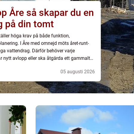
kapar du en
g på din tomt
ställer höga krav på både funktion,
lanering. I Åre med omnejd möts året-runt-
iga vattendrag. Därför behöver varje
 nytt avlopp eller ska åtgärda ett gammalt
åde teknik, ekonomi och myndighetskrav. Ett
05 augusti 2026