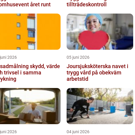
omhusevent året runt
tillträdeskontroll
juni 2026
05 juni 2026
dmålning skydd, värde
Joursjuksköterska navet i
h trivsel i samma
trygg vård på obekväm
rykning
arbetstid
juni 2026
04 juni 2026