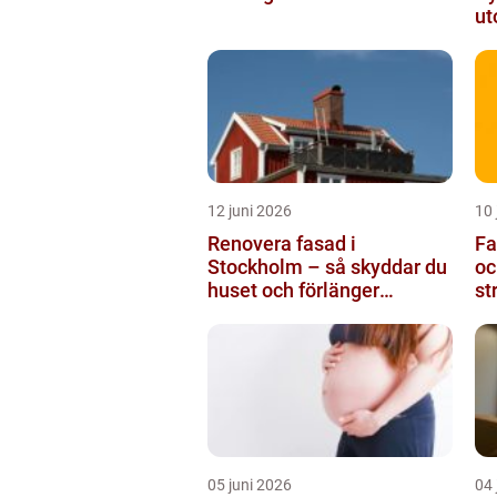
ut
12 juni 2026
10 
Renovera fasad i
Fasa
Stockholm – så skyddar du
oc
huset och förlänger
st
fasadens livslängd
05 juni 2026
04 