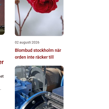
02 augusti 2026
Blombud stockholm när
orden inte räcker till
er
net
n
.