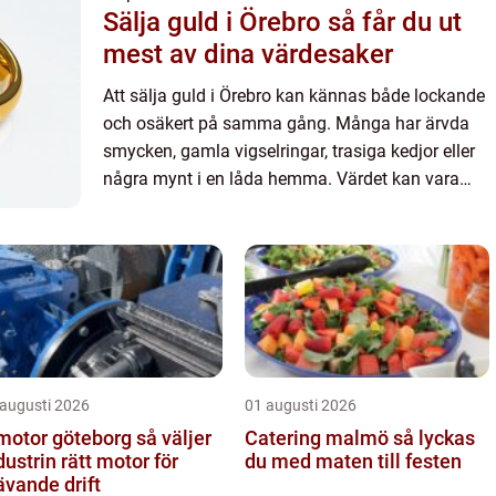
Sälja guld i Örebro så får du ut
mest av dina värdesaker
Att sälja guld i Örebro kan kännas både lockande
och osäkert på samma gång. Många har ärvda
smycken, gamla vigselringar, trasiga kedjor eller
några mynt i en låda hemma. Värdet kan vara
högre än man tror, men hur vet man vem som
betalar bäst, hur pro...
 augusti 2026
01 augusti 2026
otor göteborg så väljer
Catering malmö så lyckas
dustrin rätt motor för
du med maten till festen
ävande drift