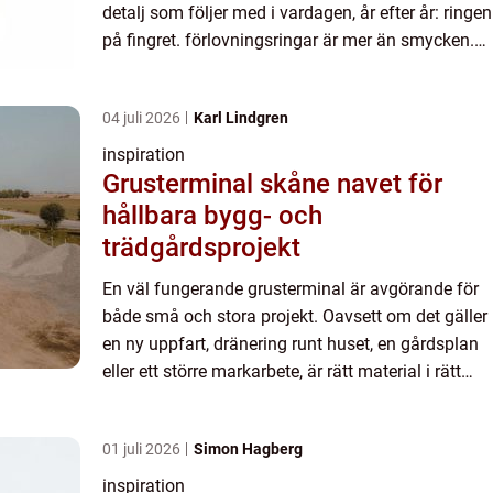
detalj som följer med i vardagen, år efter år: ringen
på fingret. förlovningsringar är mer än smycken.
De blir en påminnelse om ett löfte, en relation o...
04 juli 2026
Karl Lindgren
inspiration
Grusterminal skåne navet för
hållbara bygg- och
trädgårdsprojekt
En väl fungerande grusterminal är avgörande för
både små och stora projekt. Oavsett om det gäller
en ny uppfart, dränering runt huset, en gårdsplan
eller ett större markarbete, är rätt material i rätt
mängd nyckeln till ett bra resultat. I Skåne spel...
01 juli 2026
Simon Hagberg
inspiration