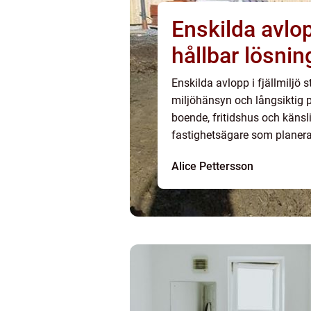
Enskilda avlopp Åre så s
hållbar lösnin
Enskilda avlopp i fjällmiljö 
miljöhänsyn och långsiktig p
boende, fritidshus och känsl
fastighetsägare som planerar
system tänka noga igenom b
Alice Pettersson
välplaner...