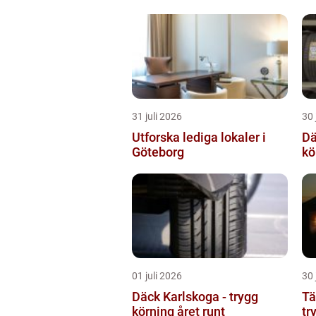
31 juli 2026
30 
Utforska lediga lokaler i
Däc
Göteborg
kö
01 juli 2026
30 
Däck Karlskoga - trygg
Tält
körning året runt
tr