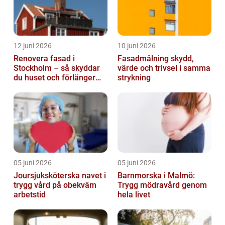
12 juni 2026
10 juni 2026
Renovera fasad i
Fasadmålning skydd,
Stockholm – så skyddar
värde och trivsel i samma
du huset och förlänger
strykning
fasadens livslängd
05 juni 2026
05 juni 2026
Joursjuksköterska navet i
Barnmorska i Malmö:
trygg vård på obekväm
Trygg mödravård genom
arbetstid
hela livet