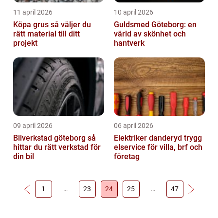
11 april 2026
10 april 2026
Köpa grus så väljer du
Guldsmed Göteborg: en
rätt material till ditt
värld av skönhet och
projekt
hantverk
09 april 2026
06 april 2026
Bilverkstad göteborg så
Elektriker danderyd trygg
hittar du rätt verkstad för
elservice för villa, brf och
din bil
företag
1
…
23
24
25
…
47