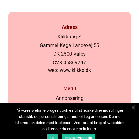
Adress
web:
www.klikko.dk
Menu
Annonsering
Om oss
På vores website bruges cookies til at huske dine indstillinger,
Cookies
statistik og personalisering af indhold og annoncer. Denne
information deles med tredjepart. Ved fortsat brug af websiden
Kontakta oss
godkender du cookiepolitikken.
Sitemap
Ok
Privatlivspolitik