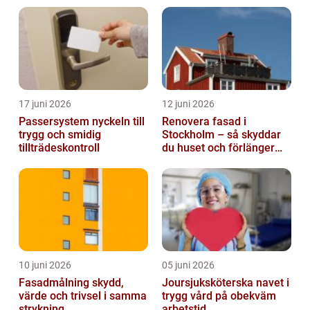
17 juni 2026
12 juni 2026
Passersystem nyckeln till
Renovera fasad i
trygg och smidig
Stockholm – så skyddar
tillträdeskontroll
du huset och förlänger
fasadens livslängd
10 juni 2026
05 juni 2026
Fasadmålning skydd,
Joursjuksköterska navet i
värde och trivsel i samma
trygg vård på obekväm
strykning
arbetstid